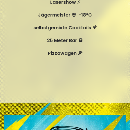
Lasershow
⚡️
Jägermeister
🦌
-18°C
selbstgemixte Cocktails
🍹
25 Meter Bar
🥃
Pizzawagen
🍕