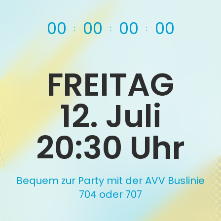
0
0
0
0
0
0
0
0
:
:
:
FREITAG
12. Juli
20:30 Uhr
Bequem zur Party mit der AVV Buslinie
704 oder 707