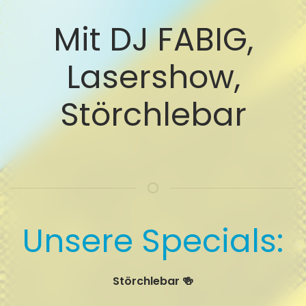
Mit DJ FABIG,
Lasershow,
Störchlebar
Unsere Specials:
Störchlebar
🍻